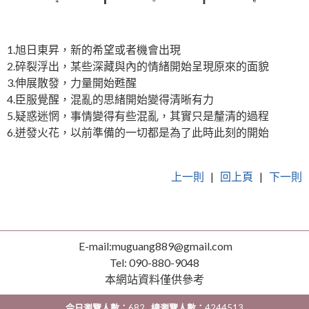
1.旭日東昇，新的希望或者機會出現
2.碎裂浮出，某些深藏與內的情緒開始呈現原來的面貌
3.伸展散發，力量開始甦醒
4.臣服覺醒，混亂的思緒開始變得清晰有力
5.疑惑迷惘，事情變得有些混亂，其實只是釐清的過程
6.迸發火花，以前準備的一切都是為了此時此刻的開始
上一則
|
回上頁
|
下一則
E-mail:muguang889@gmail.com
Tel: 090-880-9048
本網站資料僅供參考
今日瀏覽人數：
682
總瀏覽人數：
4244513