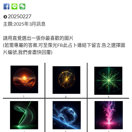
20250227
主題:2025年3月訊息
請用直覺選出一張你最喜歡的圖片
(若需專屬的答案,可至霂光FB此占卜連結下留言,告之選擇圖
片編號,我們會盡快回覆)