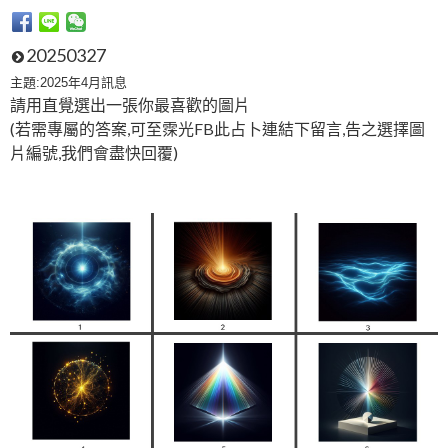
20250327
主題:2025年4月訊息
請用直覺選出一張你最喜歡的圖片
(若需專屬的答案,可至霂光FB此占卜連結下留言,告之選擇圖
片編號,我們會盡快回覆)