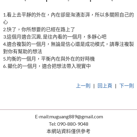
1.看上去平靜的外在，內在卻是洶湧澎湃，所以多關照自己的
心
2.快了，你所想要的已經在路上了
3.這個月適合沉澱, 是往內看的一個月，多靜心吧
4.適合複製的一個月，無論是信心還是成功模式，請專注複製
對你有幫助的想法
5.均衡的一個月，平衡內在與外在的好時機
6. 顯化的一個月，適合把想法帶入現實中
上一則
|
回上頁
|
下一則
E-mail:muguang889@gmail.com
Tel: 090-880-9048
本網站資料僅供參考