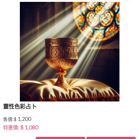
靈性色彩占卜
1,200
售價:$
$ 1,080
特惠價: