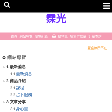
霂光
首頁
網站導覽
瀏覽紀錄
購物車
填寫付款單
訂單查詢
豐盛無所不在
一切剛剛好
網站導覽
豐盛無所不在
1. 最新消息
一切剛剛好
1.1
最新消息
2. 商品介紹
2.1
課程
2.2
占卜服務
3. 文章分享
3.1
身心靈