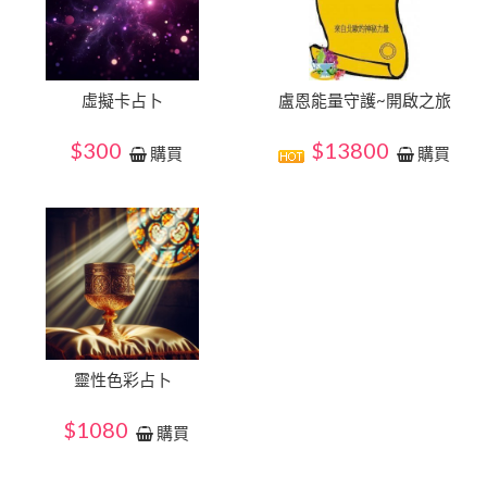
虛擬卡占卜
盧恩能量守護~開啟之旅
$300
$13800
購買
購買
靈性色彩占卜
$1080
購買