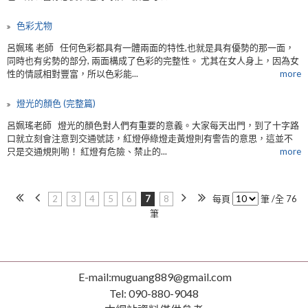
色彩尤物
呂姵瑤 老師 任何色彩都具有一體兩面的特性,也就是具有優勢的那一面，
同時也有劣勢的部分, 兩面構成了色彩的完整性。 尤其在女人身上，因為女
性的情感相對豐富，所以色彩能...
more
燈光的顏色 (完整篇)
呂姵瑤老師 燈光的顏色對人們有重要的意義。大家每天出門，到了十字路
口就立刻會注意到交通號誌，紅燈停綠燈走黃燈則有警告的意思，這並不
只是交通規則喲！ 紅燈有危險、禁止的...
more
2
3
4
5
6
7
8
每頁
筆 /全 76
筆
E-mail:muguang889@gmail.com
Tel: 090-880-9048