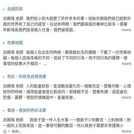
自我防禦
呂姵瑤 老師 我們從小到大經歷了許許多多的事。從胎兒期我們就已經對外
面的世界有了自己的感受。在幼年時期，我們跟家庭的牽絆比較多。隨著
年齡增長我們逐漸進入社會，我們被家庭...
more
性格地圖
呂姵瑤 老師 每個人在出生的時候，都根據此生的課題，下載了一份性格地
圖。每個人因為性格的不同，造就了不同的行為，而不同行為的選擇，使
事情的結果大不相同。 ...
more
色彩，形狀及自我保謢
呂姵瑤 老師 人的能量狀態，是波動及變化的。睡眠充足、營養均衡、心情
愉快的時候，通常能量會是比較高的。若睡眠不足、營養失調、或是處在
悲傷、憂鬱、憤怒的情緒當中，能量就會...
more
看房，買房的色彩法寶
呂姵瑤 老師 買房子是一件人生大事。一間房子少則數百，上則無限。對
一般的上班族來說，是一筆很可觀的數目，所以買房子需要非常謹慎小
心。 &nb...
more