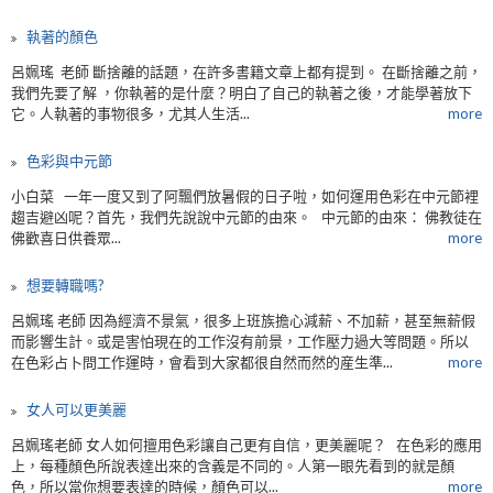
執著的顏色
呂姵瑤 老師 斷捨離的話題，在許多書籍文章上都有提到。 在斷捨離之前，
我們先要了解 ，你執著的是什麼？明白了自己的執著之後，才能學著放下
它。人執著的事物很多，尤其人生活...
more
色彩與中元節
小白菜 一年一度又到了阿飄們放暑假的日子啦，如何運用色彩在中元節裡
趨吉避凶呢？首先，我們先說說中元節的由來。 中元節的由來： 佛教徒在
佛歡喜日供養眾...
more
想要轉職嗎?
呂姵瑤 老師 因為經濟不景氣，很多上班族擔心減薪、不加薪，甚至無薪假
而影響生計。或是害怕現在的工作沒有前景，工作壓力過大等問題。所以
在色彩占卜問工作運時，會看到大家都很自然而然的産生準...
more
女人可以更美麗
呂姵瑤老師 女人如何擅用色彩讓自己更有自信，更美麗呢？ 在色彩的應用
上，每種顏色所說表達出來的含義是不同的。人第一眼先看到的就是顏
色，所以當你想要表達的時候，顏色可以...
more