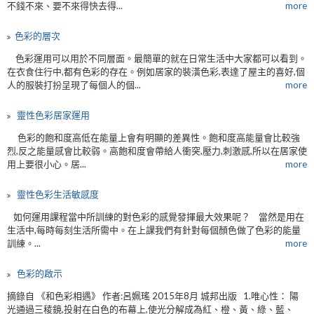
不錢不來、要不來得快去得...
more
​色彩的層次
色彩運用可以用於不同層面。最簡單的就在日常生活中大家都可以看到。
在衣食住行中,都有色彩的存在。例如居家的裝潢色彩,表達了屋主的喜好,個
人的服裝打扮呈現了每個人的個...
more
靈性色彩居家運用
色彩的飽和度高低在能量上會有明顯的差異性。飽和度高能量會比較強
烈,反之能量感會比較弱。高飽和度會帶給人衝突,壓力,刺激感,所以在居家使
用上要很小心。居...
more
靈性色彩生活敏感度
如何運用課程當中所訓練的對色彩的感覺發揮最大效果呢？ 當然是用在
生活中,每時每刻生活所需中。在上課我們有針對每個顏色做了色彩的能量
訓練。...
more
色彩的啟示
摘錄自 《和色彩相遇》 作者:呂姵瑤 2015年8月 城邦出版 1.唯心性： 陽
光通過三稜鏡,投射在白色的布幕上,使光分解成為紅、橙、黃、綠、藍、