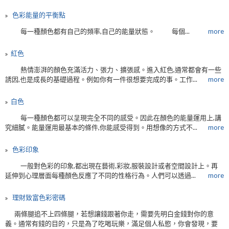
色彩能量的平衡點
每一種顏色都有自己的頻率,自己的能量狀態。 每個...
more
​紅色
熱情澎湃的顏色充滿活力、張力、擴張感。進入紅色,通常都會有一些
誘因,也是成長的基礎過程。例如你有一件很想要完成的事。工作...
more
​白色
每一種顏色都可以呈現完全不同的感受。因此在顏色的能量運用上,講
究細膩。能量運用最基本的條件,你能感受得到。用想像的方式不...
more
色彩印象
一般對色彩的印象,都出現在藝術,彩妝,服裝設計或者空間設計上。再
延伸到心理層面每種顏色反應了不同的性格行為。人們可以透過...
more
理財致富色彩密碼
兩條腿追不上四條腿，若想讓錢跟著你走，需要先明白金錢對你的意
義。通常有錢的目的，只是為了吃喝玩樂，滿足個人私慾，你會發現，要